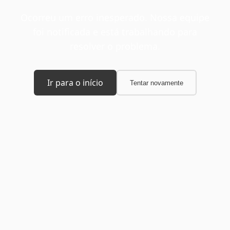
Ocorreu um erro inesperado. Nossa equipe
foi notificada e está trabalhando para
resolver o problema.
Ir para o início
Tentar novamente