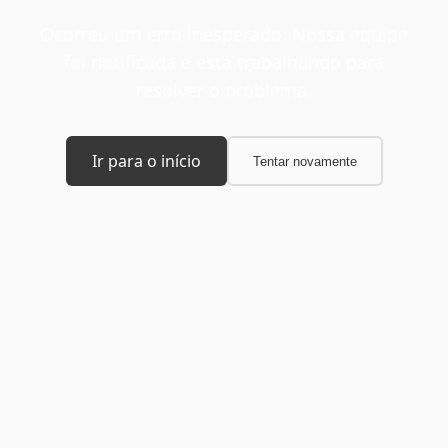
Ocorreu um erro inesperado. Nossa equipe
foi notificada e está trabalhando para
resolver o problema.
Ir para o início
Tentar novamente