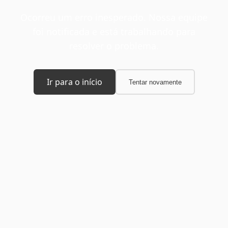
Ocorreu um erro inesperado. Nossa equipe
foi notificada e está trabalhando para
resolver o problema.
Ir para o início
Tentar novamente